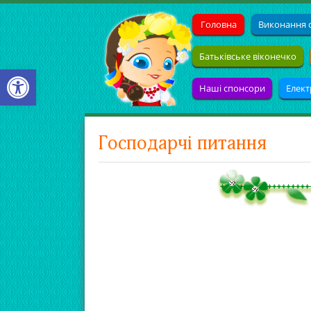
Головна
Виконання с
Батьківське віконечко
Open toolbar
Наші спонсори
Елект
Господарчі питання