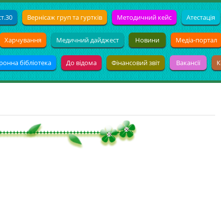
т.30
Вернісаж груп та гуртків
Методичний кейс
Атестація
Харчування
Медичний дайджест
Новини
Медіа-портал
ронна бібліотека
До відома
Фінансовий звіт
Вакансії
К