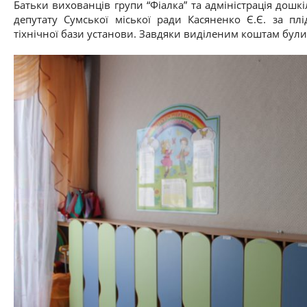
Батьки вихованців групи “Фіалка” та адміністрація дош
депутату Сумської міської ради Касяненко Є.Є. за пл
тіхнічної бази установи. Завдяки виділеним коштам були