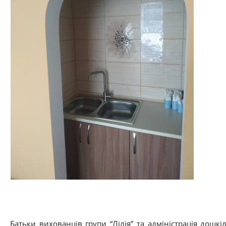
Батьки вихованців групи “Лілія” та адміністрація дошк