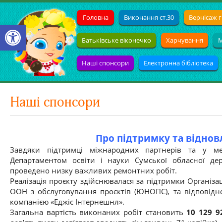
Головна
Виконання ст.30
Вернісаж г
Open toolbar
Батьківське віконечко
Харчування
М
Наші спонсори
Електронна бібліотека
Наші спонсори
Про підтримку та віднов
Завдяки підтримці міжнародних партнерів та у меж
Департаментом освіти і науки Сумської обласної дер
проведено низку важливих ремонтних робіт.
Реалізація проєкту здійснювалася за підтримки Організа
ООН з обслуговування проєктів (ЮНОПС), та відповідно
компанією «Еджіс Інтернешнл».
Загальна вартість виконаних робіт становить
10 129 9