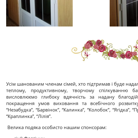
Усім шанованим членам сімей, хто підтримав і буде нада
теплому, продуктивному, творчому спілкуванню бат
висловлюємо глибоку вдячність за надану благоді
покращення умов виховання та всебічного розвитку д
“Незабудка”, “Барвінок”, “Калинка”, “Колобок”, “Ягідка”, “
“Краплинка”, “Лілія”.
Велика подяка особисто нашим спонсорам: