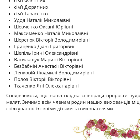
сім’ї Флягіних
сім’ї Дюрягіних
сім’ї Тарасенко
Удод Наталії Миколаївні
Шевченко Оксані Юріївні
Максименко Наталії Миколаївні
Шерстюк Вікторії Володимирівні
Гриценко Діані Григорівні
Шепіль Ірині Олександрівні
Василащук Марині Вікторівні
Безбабній Анастасії Вікторівні
Лепковій Людмилі Володимирівні
Полоз Вікторії Вікторівні
Ткаченко Яні Олександрівні
Сподіваємося, що наша плідна співпраця проросте чуд
малят. Зичимо всім членам родин наших вихованців міцн
спілкування із своїми дітьми та вихователями.