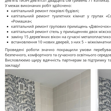
дев’ять тисяч дев’ятсот двадцять сім гривень 71 копійка).
У межах виконаних робіт здійснено:
капітальний ремонт покрівлі будівлі;
капітальний ремонт туалетних кімнат у групах «Сон
«Ромашка»;
капітальний ремонт групових приміщень «Дзвіночок»
капітальний ремонт стель у приміщеннях двох міжсх
заміну 15 дерев’яних вікон на сучасні металопластико
встановлення 10 нових дверей, з них 5 – міжкімнатних
Проведені роботи значно покращили умови перебуван
безпечного, комфортного та сучасного освітнього середо
Висловлюємо щиру вдячність партнерам за підтримку та
закладу!