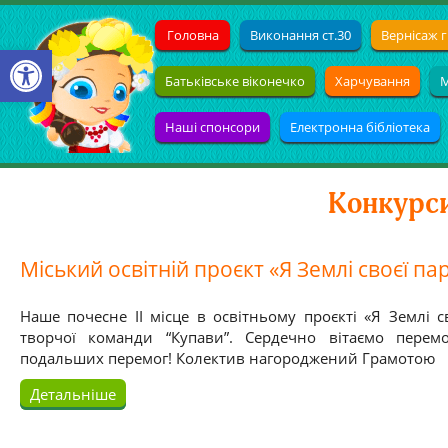
Головна
Виконання ст.30
Вернісаж г
Open toolbar
Батьківське віконечко
Харчування
М
Наші спонсори
Електронна бібліотека
Конкурс
Міський освітній проєкт «Я Землі своєї п
Наше почесне ІI місце в освітньому проєкті «Я Землі с
творчої команди “Купави”. Сердечно вітаємо перем
подальших перемог! Колектив нагороджений Грамотою
Детальніше