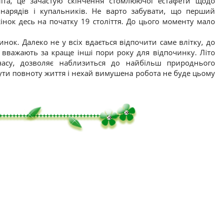
літа, це зачастую скінчення стомлюючої естафети щодо
 нарядів і купальників. Не варто забувати, що перший
нок десь на початку 19 століття. До цього моменту мало
нок. Далеко не у всіх вдається відпочити саме влітку, до
 вважають за краще інші пори року для відпочинку. Літо
часу, дозволяє наблизиться до найбільш природнього
ути повноту життя і нехай вимушена робота не буде цьому