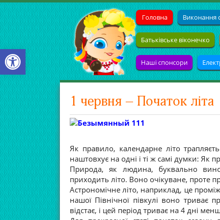
Головна
Виконання с
Батьківське віконечко
Open toolbar
Наші спонсори
Елект
1 червня – Початок літа
Як правило, календарне літо трапляєть
наштовхує на одні і ті ж самі думки: Як п
Природа, як людина, буквально вино
приходить літо. Воно очікуване, проте п
Астрономічне літо, наприклад, це проміж
нашої Північної півкулі воно триває 
відстає, і цей період триває на 4 дні мен