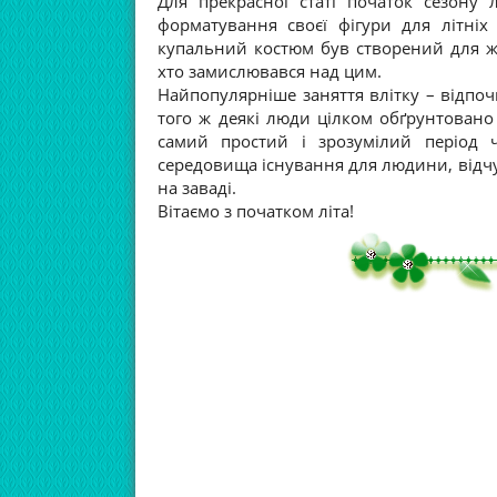
Для прекрасної статі початок сезону 
форматування своєї фігури для літніх
купальний костюм був створений для жі
хто замислювався над цим.
Найпопулярніше заняття влітку – відпочи
того ж деякі люди цілком обґрунтовано
самий простий і зрозумілий період 
середовища існування для людини, відч
на заваді.
Вітаємо з початком літа!