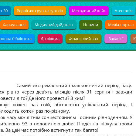
т.30
Вернісаж груп та гуртків
Методичний кейс
Атестація
Харчування
Медичний дайджест
Новини
Медіа-портал
ронна бібліотека
До відома
Фінансовий звіт
Вакансії
К
Самий екстремальний і мальовничий період часу.
ся рівно через дев’ять місяців після 31 серпня і завжди
ровести літо? Де його провести? З ким?
шує кожен раз свій, абсолютно унікальний період. І
риходить кожен раз по-різному.
ок часу між літнім сонцестоянням і осіннім рівноденням. У
приблизно 93 з половиною доби. Південна півкуля трохи
ше. За цей час потрібно встигнути так багато!