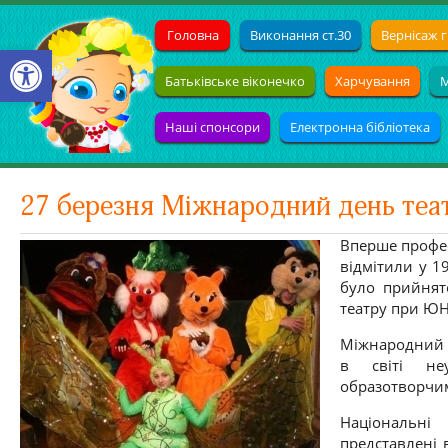
Головна
Виконання ст.30
Вернісаж г
Open toolbar
Батьківське віконечко
Харчування
М
Наші спонсори
Електронна бібліотека
27 березня Міжнародний день теа
Вперше профес
відмітили у 19
було прийнято
театру при Ю
Міжнародний 
в світі неу
образотворчи
Національні 
представлені 