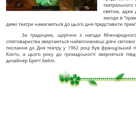
театрального 
святом, адже 
заходи в “храм
деякі театри намагаються до цього дня представити прем’
За традицією, щорічно з нагоди Міжнародного дн
співтовариства звертаються найвпливовіші діячі світов
послання до Дня театру у 1962 році був французький 
Кокто, а цього року до громадськості звернеться пів
дизайнер Бретт Бейлі.