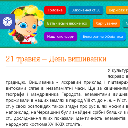
Головна
Виконання ст.30
Вернісаж г
Open toolbar
Батьківське віконечко
Харчування
М
Наші спонсори
Електронна бібліотека
21 травня – День вишиванки
У культур
яскраво 
традицію. Вишиванка – яскравий приклад і підтверд
витоками сягає в незапам’ятні часи. Ще за свідчення
географа і мандрівника Геродота, елементами вишив
проживали в наших землях в період VIII ст. до н. е. – IV 
ст. у своїх розповідях також згадує про русів, які носили
наприклад, на Черкащині були знайдені срібні бляшки з ф
ст., дослідження яких показали ідентичність елементів
народного костюма XVIII-XIX століть.