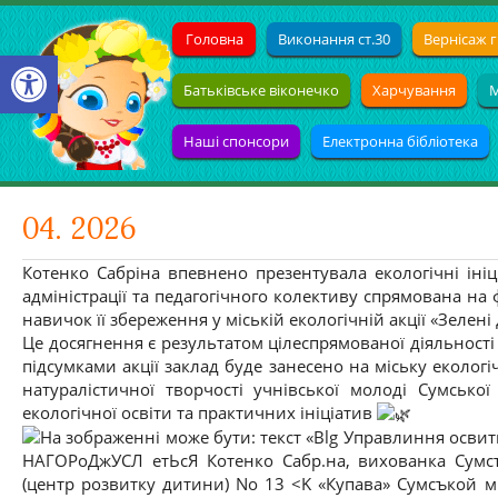
Головна
Виконання ст.30
Вернісаж г
Open toolbar
Батьківське віконечко
Харчування
М
Наші спонсори
Електронна бібліотека
04. 2026
Котенко Сабріна впевнено презентувала екологічні ініц
адміністрації та педагогічного колективу спрямована на
навичок її збереження у міській екологічній акції «Зелені
Це досягнення є результатом цілеспрямованої діяльності
підсумками акції заклад буде занесено на міську еколог
натуралістичної творчості учнівської молоді Сумсько
екологічної освіти та практичних ініціатив