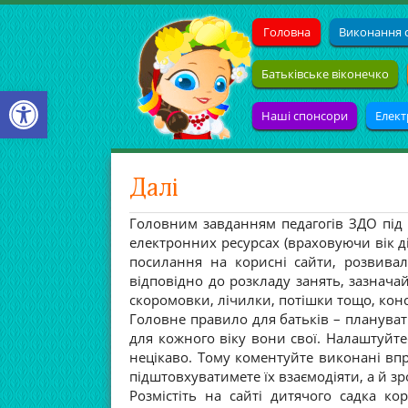
Головна
Виконання с
Батьківське віконечко
Open toolbar
Наші спонсори
Елект
Далі
Головним завданням педагогів ЗДО під 
електронних ресурсах (враховуючи вік діт
посилання на корисні сайти, розвиваль
відповідно до розкладу занять, зазначай
скоромовки, лічилки, потішки тощо, консу
Головне правило для батьків – планувати
для кожного віку вони свої. Налаштуйте
нецікаво. Тому коментуйте виконані впр
підштовхуватимете їх взаємодіяти, а й зр
Розмістіть на сайті дитячого садка ко