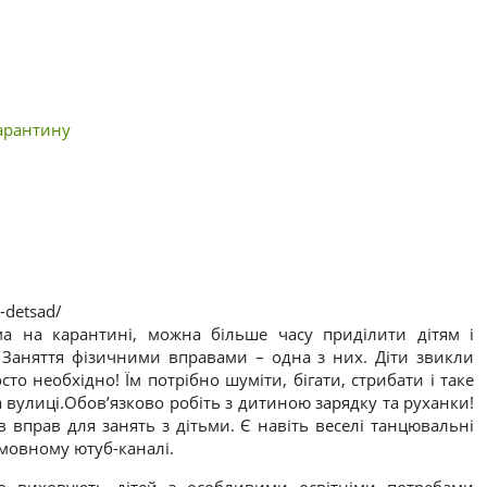
карантину
-detsad/
 на карантині, можна більше часу приділити дітям і
. Заняття фізичними вправами – одна з них. Діти звикли
сто необхідно! Їм потрібно шуміти, бігати, стрибати і таке
а вулиці.Обов’язково робіть з дитиною зарядку та руханки!
 вправ для занять з дітьми. Є навіть веселі танцювальні
омовному ютуб-каналі.