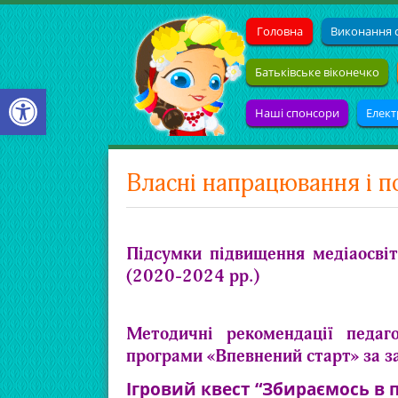
Головна
Виконання с
Батьківське віконечко
Open toolbar
Наші спонсори
Елект
Власні напрацювання і 
Підсумки підвищення медіаосвіт
(2020-2024 рр.)
Методичні рекомендації
педаг
програми
«Впевнений старт» за з
Ігровий квест “Збираємось в п