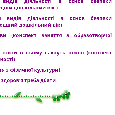
 видів діяльності з основ безпеки
дній дошкільний вік )
 видів діяльності з основ безпеки
одший дошкільний вік)
ви (конспект заняття з образотворчої
 квіти в ньому пахнуть ніжно (конспект
ності)
тя з фізичної культури)
 здоров’я треба дбати