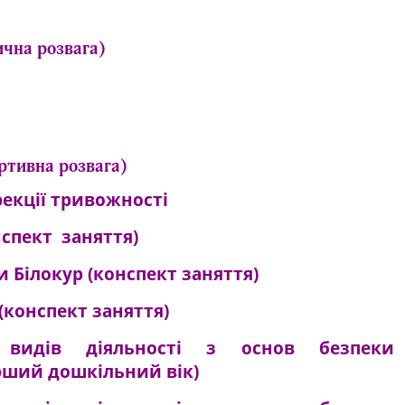
ична розвага)
ртивна розвага)
рекції тривожності
нспект заняття)
и Білокур (конспект заняття)
(конспект заняття)
 видів діяльності з основ безпеки
рший дошкільний вік)