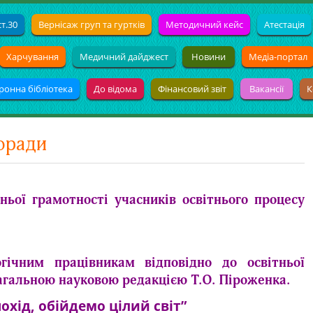
т.30
Вернісаж груп та гуртків
Методичний кейс
Атестація
Харчування
Медичний дайджест
Новини
Медіа-портал
ронна бібліотека
До відома
Фінансовий звіт
Вакансії
К
поради
ньої грамотності учасників освітнього процесу
огічним працівникам відповідно до освітньої
агальною науковою редакцією Т.О. Піроженка.
охід, обійдемо цілий світ”