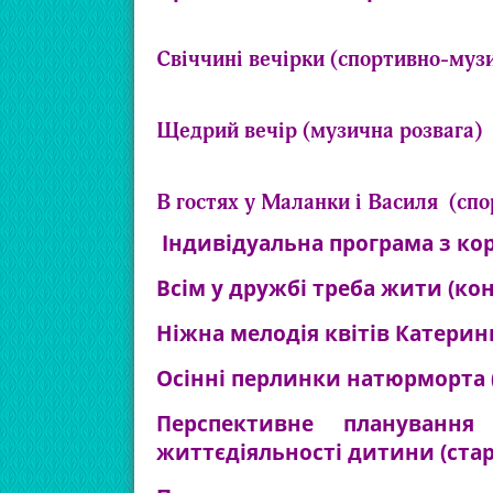
Свіччині вечірки (спортивно-муз
Щедрий вечір (музична розвага)
В гостях у Маланки і Василя (спо
Індивідуальна програма з ко
Всім у дружбі треба жити (ко
Ніжна мелодія квітів Катерин
Осінні перлинки натюрморта 
Перспективне планування
життєдіяльності дитини
(ста